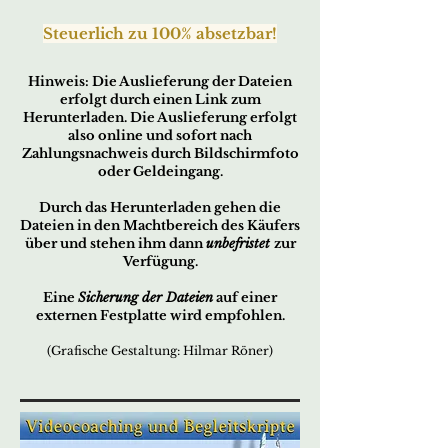
Steuer
lich zu 100% absetzbar!
Hi
n
w
eis:
Die Auslieferung der Dateien
erfo
lgt durch ei
nen Link zum
Herunterladen. Die Auslieferung erfolgt
also online und sofort nach
Zahlungsnachweis durch Bildschirmfoto
oder Geldeingang.
Durch das Herunterladen gehen die
Dateien in den Machtbereich des Käufers
über und stehen ihm dann
unbefristet
zur
Verfügung.
Eine
Sicherung der Dateien
auf einer
externen Festplatte wird empfohlen.
(Grafische Gestaltung: Hilmar Röner)