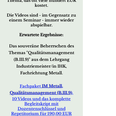
Thema,
das oft viele hundert EUR
kostet.
Die Videos sind - im Gegensatz zu
einem Seminar -
immer wieder
abspielbar.
Erwartete Ergebnisse:
Das souveräne Beherrschen des
Themas
"Qu
alitätsmanagement
(B.III.9)"
aus dem Lehrgang
Industriemeister/in IHK,
Fachrichtung Metall
.
Fachpaket
IM Metall,
Q
ualitätsmanagement (B.III.9)
,
10 Videos und das komplette
Begleitskript mit
Dozentenschlüssel und
Repetitorium für 190,00 EUR