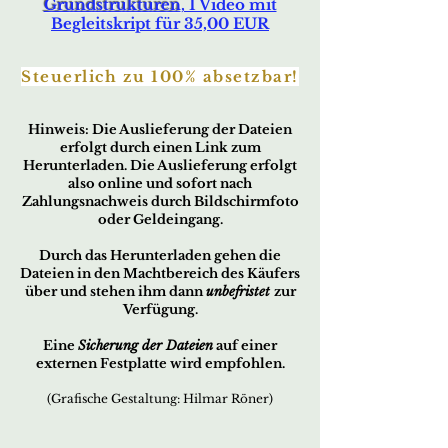
Grundstrukturen
, 1 Video mit
Begleitskript für 35,00 EUR
Steuerlich zu 100% absetzbar!
Hin
w
eis:
Die Ausliefer
ung der Dateien
erfo
lgt durch ei
nen Link zum
Herunterladen. Die Auslieferung erfolgt
also online und sofort nach
Zahlungsnachweis durch Bildschirmfoto
oder Geldeingang.
Durch das Herunterladen gehen die
Dateien in den Machtbereich des Käufers
über und stehen ihm dann
unbefristet
zur
Verfügung.
Eine
Sicherung der Dateien
auf einer
externen Festplatte wird empfohlen.
(Grafische Gestaltung: Hilmar Röner)