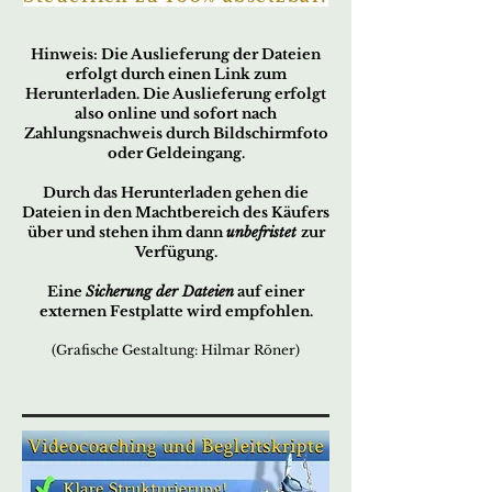
Hin
w
eis:
Die Ausliefer
ung der Dateien
erfo
lgt durch ei
nen Link zum
Herunterladen. Die Auslieferung erfolgt
also online und sofort nach
Zahlungsnachweis durch Bildschirmfoto
oder Geldeingang.
Durch das Herunterladen gehen die
Dateien in den Machtbereich des Käufers
über und stehen ihm dann
unbefristet
zur
Verfügung.
Eine
Sicherung der Dateien
auf einer
externen Festplatte wird empfohlen.
(Grafische Gestaltung: Hilmar Röner)