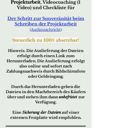
Projektarbeit
, Videocoaching (1
Video) und Checkliste für
Der Schritt zur Souveränität beim
Schreiben der Projektarbeit
(Audionachricht)
Steuerlich zu 100% absetzbar!
Hin
w
eis:
Die Ausliefer
ung der Dateien
erfo
lgt durch ei
nen Link zum
Herunterladen. Die Auslieferung erfolgt
also online und sofort nach
Zahlungsnachweis durch Bildschirmfoto
oder Geldeingang.
Durch das Herunterladen gehen die
Dateien in den Machtbereich des Käufers
über und stehen ihm dann
unbefristet
zur
Verfügung.
Eine
Sicherung der Dateien
auf einer
externen Festplatte wird empfohlen.