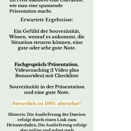
Im Preis inklusive eine Checkliste,
wie man eine spannende
Präsentation macht.
Erwartete Ergebnisse:
Ein Gefühl der Souveränität,
Wissen, worauf es ankommt, die
Situation steuern können,
eine
gute oder sehr gute Note.
Fachgespräch/Präsentation
,
Vid
eocoaching (1 Video plus
Bonusvideo) mit Checkliste
Souveränität in der Präsentation
und eine gute Note.
Steuerlich zu 100% absetzbar!
Hin
w
eis:
Die Ausliefer
ung der Dateien
erfo
lgt durch ei
nen Link zum
Herunterladen. Die Auslieferung erfolgt
also online und sofort nach