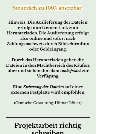
Steuerlich zu 100% absetzbar!
Hin
w
e
is:
Die Ausliefer
ung der Dateien
erfo
lgt durch ei
nen Link zum
Herunterladen. Die Auslieferung erfolgt
also online und sofort nach
Zahlungsnachweis durch Bildschirmfoto
oder Geldeingang.
Durch das Herunterladen gehen die
Dateien in den Machtbereich des Käufers
über und stehen ihm dann
unbefristet
zur
Verfügung.
Eine
Sicherung der Dateien
auf einer
externen Festplatte wird empfohlen.
(Grafische Gestaltung: Hilmar Röner)
Projektarbeit richtig
schreiben