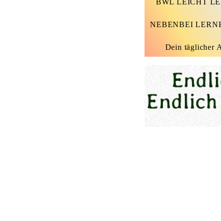
BWL LEICHT L
NEBENBEI LERN
Dein täglicher