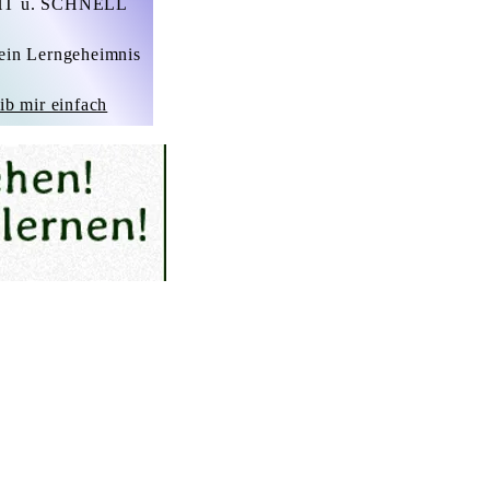
T u. SCHNELL
ein Lerngeheimnis
ib mir einfach