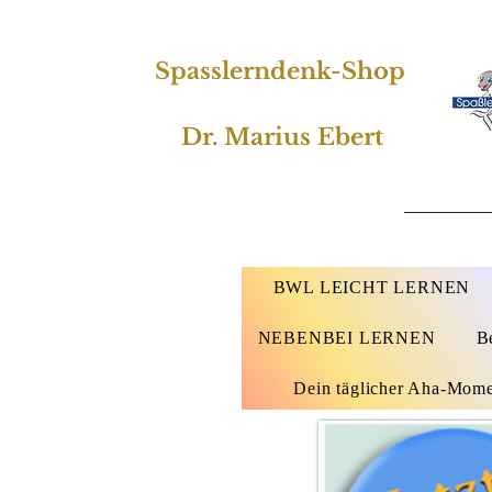
Spasslerndenk-Shop
Dr. Marius Ebert
BWL LEICHT LERNEN
NEBENBEI LERNEN
B
Dein täglicher Aha-Mom