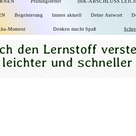
ERNEN
Prüfungsretter
IHK-ABSCHLUSS LEICH
EN
Begeisterung
Immer aktuell
Deine Antwort
D
 Aha-Moment
Denken macht Spaß
Schre