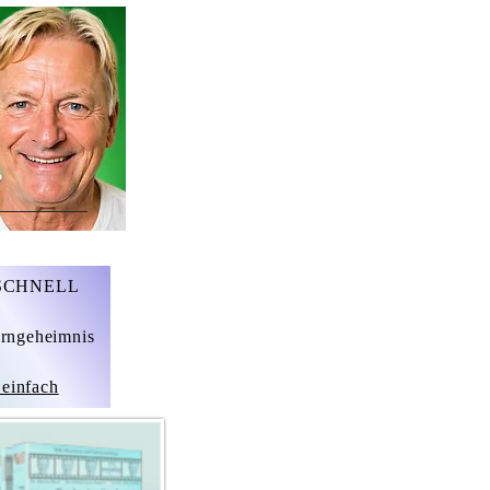
r. Marius Ebert
 SCHNELL
rngeheimnis
 einfach