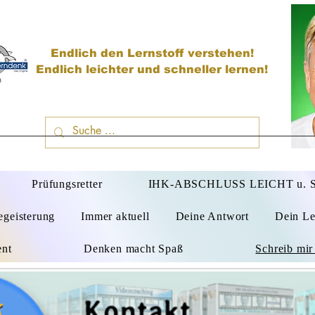
Endlich den Lernstoff verstehen!
Endlich leichter und schneller lernen!
D
Prüfungsretter
IHK-ABSCHLUSS LEICHT u.
egeisterung
Immer aktuell
Deine Antwort
Dein Le
ent
Denken macht Spaß
Schreib mir