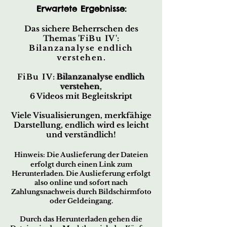
Erwartete Ergebnisse:
Das sichere Beherrschen des
Themas '
FiBu IV
':
Bilanzanalyse endlich
verstehen
.
FiBu IV
:
Bilanzanalyse endlich
verstehen
,
6 Videos mit Begleitskript
Viele Visualisierungen, merkfähige
Darstellung,
endlich wird es leicht
und verständlich!
Hin
w
eis:
Die Ausliefe
rung der
Dateien
er
fo
lgt d
urch ei
nen Link zum
Herunterladen. Die Auslieferung erfolgt
also online und sofort nach
Zahlungsnachweis durch Bildschirmfoto
oder Geldeingang.
Durch das Herunterladen gehen die