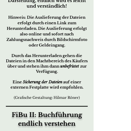
Darstellung,
endlich wird es leicht
und verständlich!
Hin
w
eis:
Die Ausliefe
rung der
Dateien
er
fo
lgt d
urch ei
nen Link zum
Herunterladen. Die Auslieferung erfolgt
also online und sofort nach
Zahlungsnachweis durch Bildschirmfoto
oder Geldeingang.
Durch das Herunterladen gehen die
Dateien in den Machtbereich des Käufers
über und stehen ihm dann
unbefristet
zur
Verfügung.
Eine
Sicherung der Dateien
auf einer
externen Festplatte wird empfohlen.
(Grafische Gestaltung: Hilmar Röner)
FiBu II: Buchführung
endlich verstehen