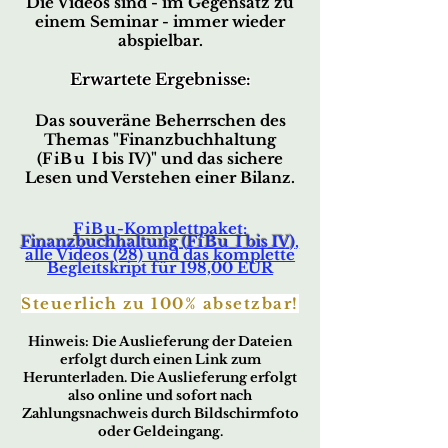
Die Videos sind - im Gegensatz zu
eine
m Seminar - immer wieder
abspielbar.
Erwar
tete Ergebnisse:
Das souveräne Beherrschen des
Themas
"
Finanzbu
chhaltu
ng
(
FiBu
I bis IV)
"
und das sichere
Lesen
und Verstehen einer Bilanz.
FiBu
-Komplettpaket:
Finanzbuchhaltung (
FiBu
I bis IV)
,
alle Videos (28) und das komplette
Begleitskript für 198,00 EUR
Steuerlich zu 100% absetzbar!
Hin
w
eis:
Die Ausliefer
ung der Dateien
erfo
lgt durch ei
nen Link zum
Herunterladen. Die Auslieferung erfolgt
also online und sofort nach
Zahlungsnachweis durch Bildschirmfoto
oder Geldeingang.