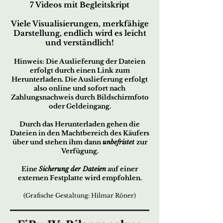
7 Videos mit Begleitskript
Viele Visualisierungen, merkfähige
Darstellung,
endlich wird es leicht
und verständlich!
Hin
w
eis:
Die Ausliefe
rung der
Dateien
er
fo
lgt d
urch ei
nen Link zum
Herunterladen. Die Auslieferung erfolgt
also online und sofort nach
Zahlungsnachweis durch Bildschirmfoto
oder Geldeingang.
Durch das Herunterladen gehen die
Dateien in den Machtbereich des Käufers
über und stehen ihm dann
unbefristet
zur
Verfügung.
Eine
Sicherung der Dateien
auf einer
externen Festplatte wird empfohlen.
(Grafische Gestaltung: Hilmar Röner)