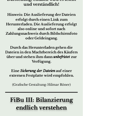
und verständlich!
Hin
w
eis:
Die Ausliefe
rung der
Dateien
er
fo
lgt d
urch ei
nen Link z
um
Her
unterladen. Die Auslieferung erfolgt
also online und sofort nach
Zahlungsnachweis durch Bildschirmfoto
oder Geldeingang.
Durch das Herunterladen gehen die
Dateien in den Machtbereich des Käufers
über und stehen ihm dann
unbefristet
zur
Verfügung.
Eine
Sicherung der Dateien
auf einer
externen Festplatte wird empfohlen.
(Grafische Gestaltung: Hilmar Röner)
FiBu III: Bilanzierung
endlich verstehen