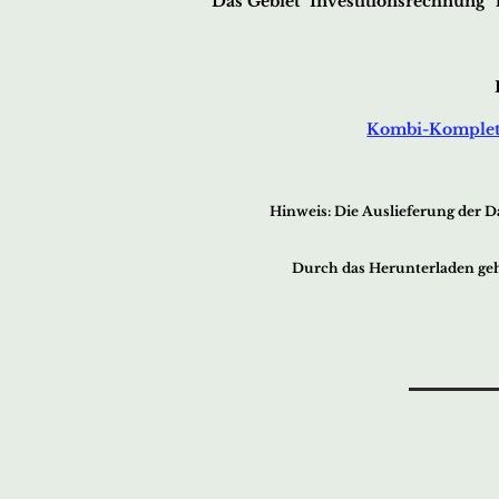
Das Gebiet "Investitionsrechnung" 
Kombi-Komplet
Hin
w
eis:
Die Ausliefer
ung der D
Durch das Herunterladen geh