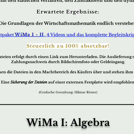
mit den statischen Verfahren, den Zinsfaktoren
u
nd den dyna
Erwartete Ergebnisse:
Die Grundlagen der Wirtschaftsmathematik endlich verstehe
tpaket
WiMa I - II
, 4 Videos und das komplette Begleitskri
Steuerlich zu 100% absetzbar!
ateien
erfo
lgt durch ei
nen Link zum Herunterladen. Die Auslieferung er
Zahlungsnachweis durch Bildschirmfoto oder Geldeingang.
en die Dateien in den Machtbereich des Käufers über und stehen ih
Eine
Sicherung der Dateien
auf einer externen Festplatte wird empfohlen
(Grafische Gestaltung: Hilmar Röner)
WiMa I: Algebra