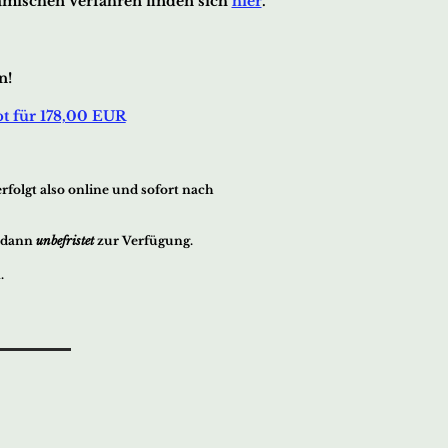
mischen Verfahren finden sich
hier
.
n!
pt für 178,00 EUR
folgt also online und sofort nach
m dann
unbefristet
zur Verfügung.
.