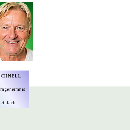
r. Marius Ebert
 SCHNELL
rngeheimnis
 einfach