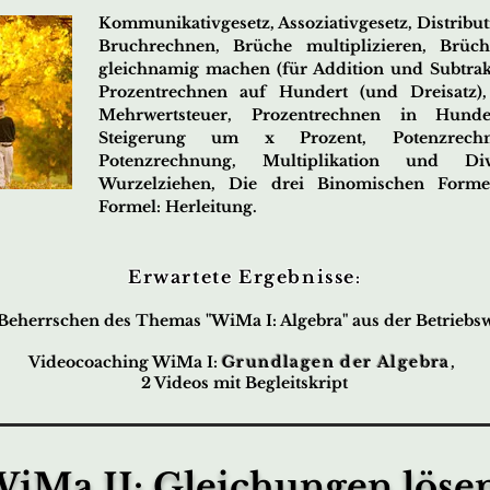
Kommunikativgesetz, Assoziativgesetz, Distributi
Bruchrechnen, Brüche multiplizieren, Brüch
gleichnamig machen (für Addition und Subtrak
Prozentrechnen auf Hundert (und Dreisatz)
Mehrwertsteuer, Prozentrechnen in Hunder
Steigerung um x Prozent, Potenzrechn
Potenzrechnung, Multiplikation und Div
Wurzelziehen, Die drei Binomischen Forme
Formel: Herleitung.
Erwartete Ergebnisse
:
eherrschen des Themas "WiMa I: Algebra" aus der Betriebswi
Videocoaching WiMa I:
Grundlagen der Algebra
,
2 Videos mit Begleitskript
iMa II: Gleichungen löse