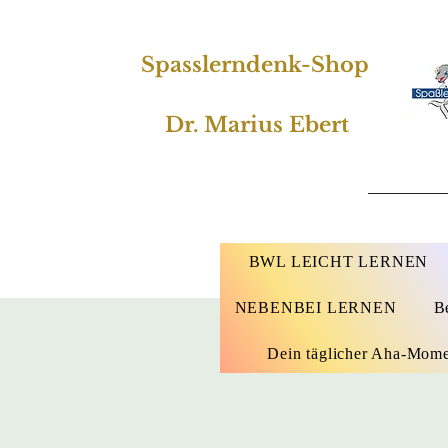
Spasslerndenk-Shop
Dr. Marius Ebert
BWL LEICHT LERNEN
NEBENBEI LERNEN
B
Dein täglicher Aha-Mom