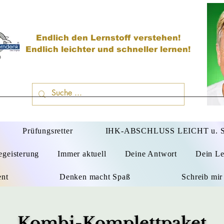
Endlich den Lernstoff verstehen!
Endlich leichter und schneller lernen!
D
Prüfungsretter
IHK-ABSCHLUSS LEICHT u.
egeisterung
Immer aktuell
Deine Antwort
Dein Le
ent
Denken macht Spaß
Schreib mir
Kombi-Komplettpaket