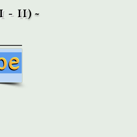
 - II
) ~