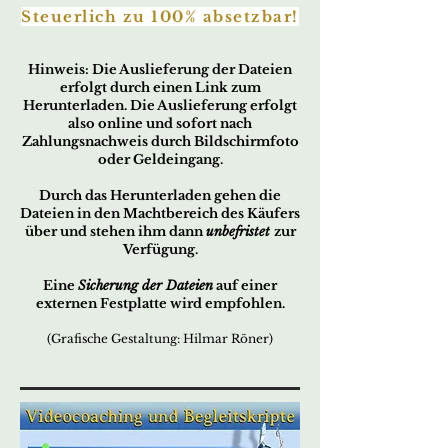
Steuerlich zu 100% absetzbar!
Hin
w
eis:
Die Ausliefe
rung der
Dateien
er
fo
lgt d
urch ei
nen Link zum
Herunterladen. Die Auslieferung erfolgt
also online und sofort nach
Zahlungsnachweis durch Bildschirmfoto
oder Geldeingang.
Durch das Herunterladen gehen die
Dateien in den Machtbereich des Käufers
über und stehen ihm dann
unbefristet
zur
Verfügung.
Eine
Sicherung der Dateien
auf einer
externen Festplatte wird empfohlen.
(Grafische Gestaltung: Hilmar Röner)