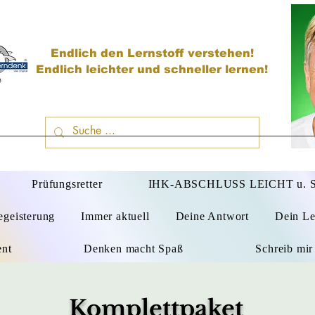
Endlich den Lernstoff verstehen!
Endlich leichter und schneller lernen!
D
Prüfungsretter
IHK-ABSCHLUSS LEICHT u.
egeisterung
Immer aktuell
Deine Antwort
Dein Le
ent
Denken macht Spaß
Schreib mir
Komplettpaket