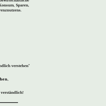
rtschaftliche
 Konsum, Sparen,
Grenznutzens.
ndlich verstehen"
ehen
,
 verständlich!