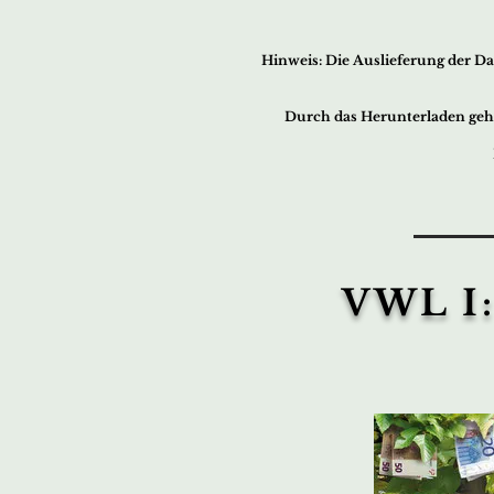
Hin
w
eis:
Die Ausliefer
ung der Da
Durch das Herunterladen geh
VWL I