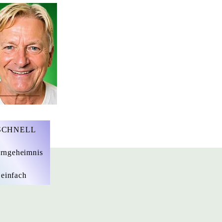
r. Marius Ebert
 SCHNELL
rngeheimnis
 einfach