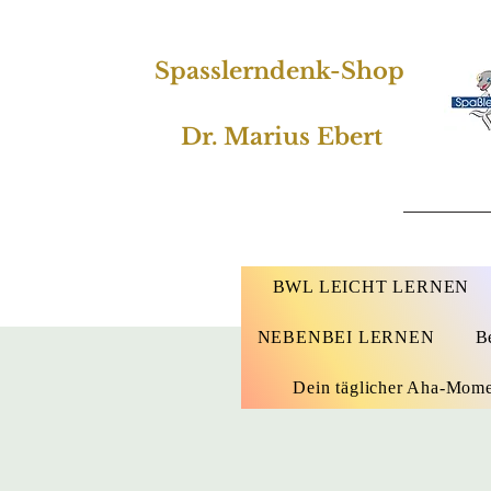
Spasslerndenk-Shop
Dr. Marius Ebert
BWL LEICHT LERNEN
NEBENBEI LERNEN
B
Dein täglicher Aha-Mom