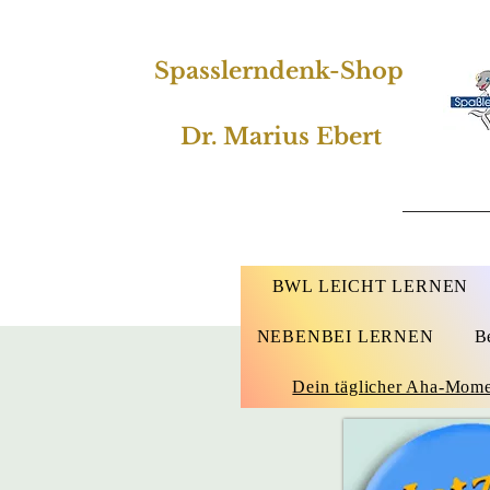
Spasslerndenk-Shop
Dr. Marius Ebert
BWL LEICHT LERNEN
NEBENBEI LERNEN
B
Dein täglicher Aha-Mom