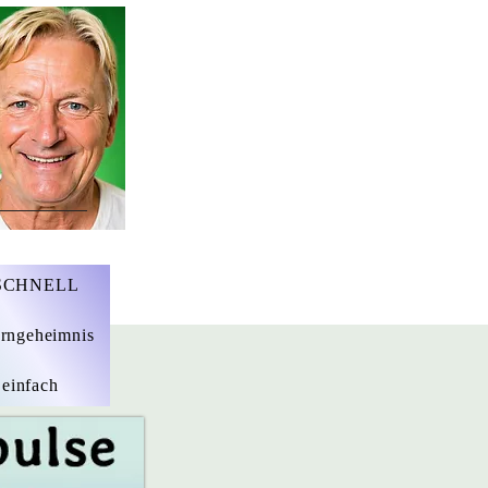
r. Marius Ebert
 SCHNELL
rngeheimnis
 einfach