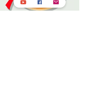
Das Hörbuch komplett mit allen
4 Fächern für 198 EUR MP3-
Datei zum Herunterladen
Steuerlich zu 100% absetzbar!
Ihre Zahlung ist bei uns zu 100%
sicher. Dieser Shop erfüllt die strengen
Sicherheitsvorgaben und Kontrollen
des Zahlungsanbieters.