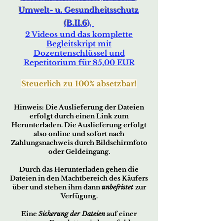
Umwelt- u. Gesundheitsschutz
(B.II.6),
2 Videos und das komplette
Begleitskript mit
Dozentenschlüssel und
Repetitorium für 85,00 EUR
Steuerlich zu 1
00% absetzbar!
Hin
w
eis:
Die Auslieferung der Dateien
erfo
lgt durch ei
nen Link zum
Herunterladen. Die Auslieferung erfolgt
also online und sofort nach
Zahlungsnachweis durch Bildschirmfoto
oder Geldeingang.
Durch das Herunterladen gehen die
Dateien in den Machtbereich des Käufers
über und stehen ihm dann
unbefristet
zur
Verfügung.
Eine
Sicherung der Dateien
auf einer