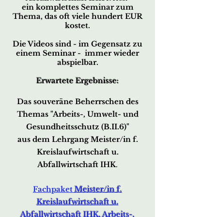
ein komplettes Seminar zum
Thema,
das oft viele hundert EUR
kostet.
Die Videos sind - im Gegensatz zu
einem Seminar - immer wieder
abspielbar.
Erwartete Ergebnisse:
Das souveräne Beherrschen des
Themas
"A
rbeits-, Umwelt- und
Gesundheitsschutz (B.II.6)"
aus dem Lehrgang Meister/in f.
Kreislauf
wirtschaft
u.
Abfallwirtschaft IHK
.
Fachpaket
Meister/in f.
Kreislaufwirtschaft u.
Abfa
llwirtsc
haft IHK, Arbeits-,