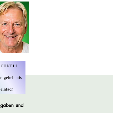
r. Marius Ebert
 SCHNELL
rngeheimnis
 einfach
angaben und