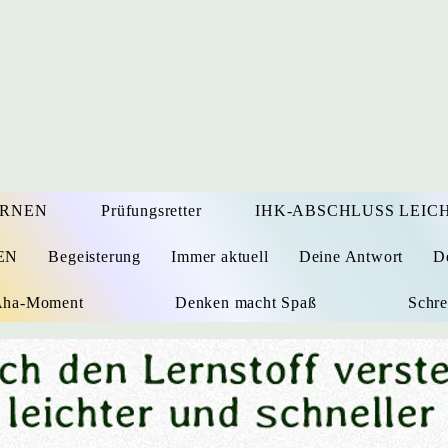
ERNEN
Prüfungsretter
IHK-ABSCHLUSS LEICH
EN
Begeisterung
Immer aktuell
Deine Antwort
D
 Aha-Moment
Denken macht Spaß
Schre