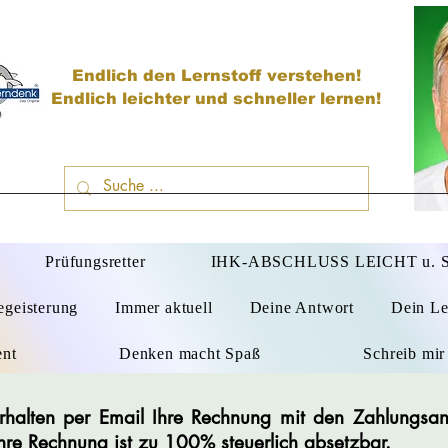
Endlich den Lernstoff verstehen!
Endlich leichter und schneller lernen!
D
Prüfungsretter
IHK-ABSCHLUSS LEICHT u.
egeisterung
Immer aktuell
Deine Antwort
Dein Le
ent
Denken macht Spaß
Schreib mir
e erhalten per Email Ihre Rechnung mit den Zahlungs
Ihre Rechnung ist zu 100% steuerlich absetzbar.