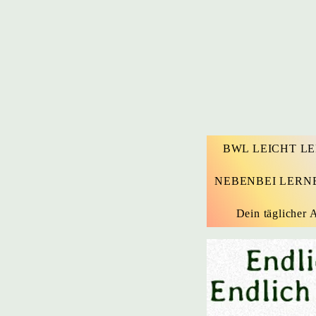
BWL LEICHT L
NEBENBEI LERN
Dein täglicher