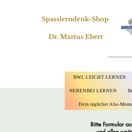
Spasslerndenk-Shop
Dr. Marius Ebert
BWL LEICHT LERNEN
NEBENBEI LERNEN
B
Dein täglicher Aha-Mom
Bitte Formular a
und allen weit