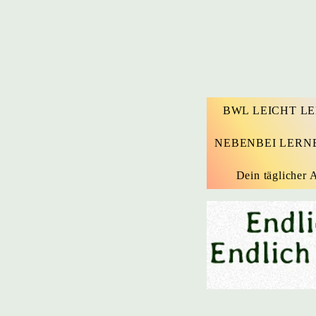
BWL LEICHT L
NEBENBEI LERN
Dein täglicher