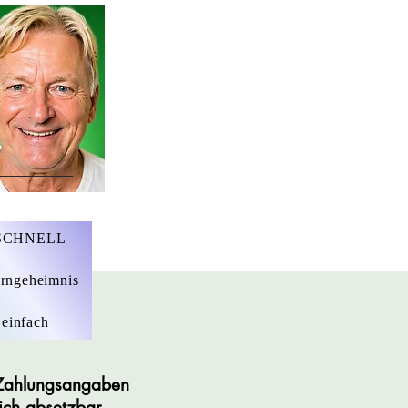
r. Marius Ebert
 SCHNELL
rngeheimnis
 einfach
n Zahlungsangaben
lich absetzbar.