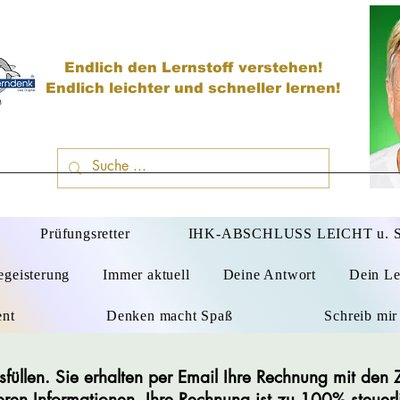
Endlich den Lernstoff verstehen!
Endlich leichter und schneller lernen!
D
Prüfungsretter
IHK-ABSCHLUSS LEICHT u.
egeisterung
Immer aktuell
Deine Antwort
Dein Le
ent
Denken macht Spaß
Schreib mir
usfüllen. Sie erhalten per Email Ihre Rechnung mit de
eren Informationen. Ihre Rechnung ist zu 100% steuer