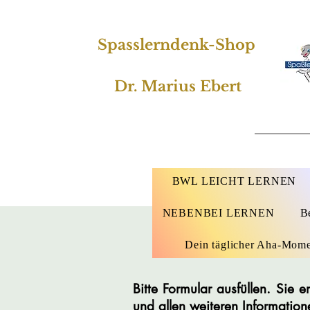
Spasslerndenk-Shop
Dr. Marius Ebert
BWL LEICHT LERNEN
NEBENBEI LERNEN
B
Dein täglicher Aha-Mom
Bitte Formular ausfüllen. Sie
und allen weiteren Information