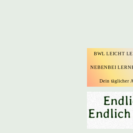
BWL LEICHT L
NEBENBEI LERN
Dein täglicher