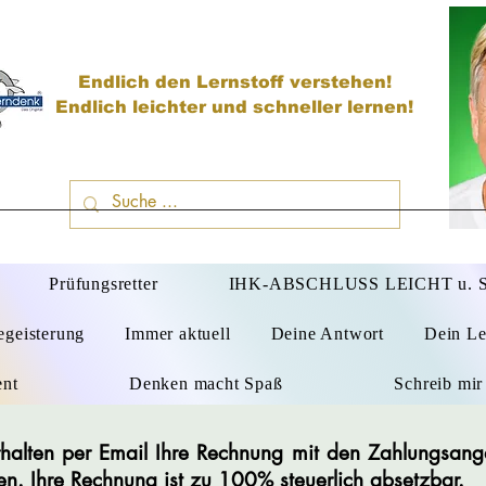
Endlich den Lernstoff verstehen!
Endlich leichter und schneller lernen!
D
Prüfungsretter
IHK-ABSCHLUSS LEICHT u.
egeisterung
Immer aktuell
Deine Antwort
Dein Le
ent
Denken macht Spaß
Schreib mir
 erhalten per Email Ihre Rechnung mit den Zahlungsan
en. Ihre Rechnung ist zu 100% steuerlich absetzbar.