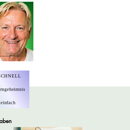
r. Marius Ebert
 SCHNELL
rngeheimnis
 einfach
gaben