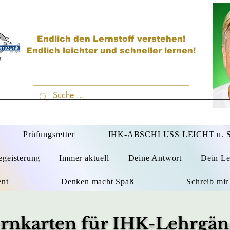
Endlich den Lernstoff verstehen!
Endlich leichter und schneller lernen!
D
Prüfungsretter
IHK-ABSCHLUSS LEICHT u.
egeisterung
Immer aktuell
Deine Antwort
Dein Le
ent
Denken macht Spaß
Schreib mir
rnkarten für IHK-Lehrgän