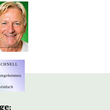
r. Marius Ebert
 SCHNELL
rngeheimnis
 einfach
ge: