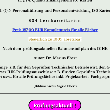
II. (7) 4. Qualitätsmanagement 107 Karten
II. (7) 5. Personalführung und Personalentwicklung 180 Karte
804 Lernkarteikarten
Preis 197,00 EUR Komplettpreis für alle Fächer
Steuerlich zu 100% absetzbar!
Nach dem prüfungsaktuellen Rahmenstoffplan des DIHK
Autor: Dr. Marius Ebert
nge, z.B. für den Geprüften Technischer Betriebswirt, den Ge
erser IHK-Prüfungsausschüsse z.B. für den Geprüften Technis
t usw., für alle Prüfungsfächer inkl. Projektarbeit, Fachgesp
(Bildnachweis: Sigrid Ebert)