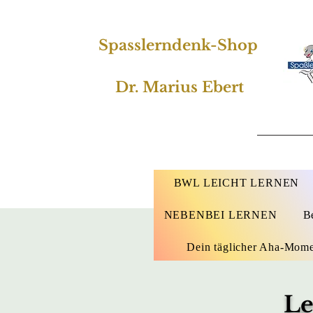
Spasslerndenk-Shop
Dr. Marius Ebert
BWL LEICHT LERNEN
NEBENBEI LERNEN
B
Dein täglicher Aha-Mom
Le