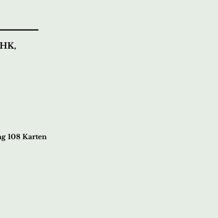
IHK,
g 108 Karten