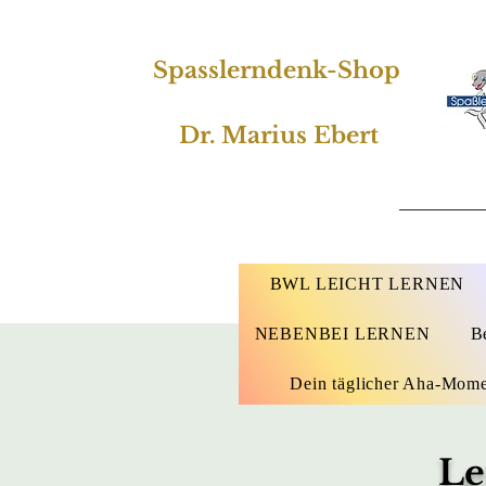
Spasslerndenk-Shop
Dr. Marius Ebert
BWL LEICHT LERNEN
NEBENBEI LERNEN
B
Dein täglicher Aha-Mom
Le