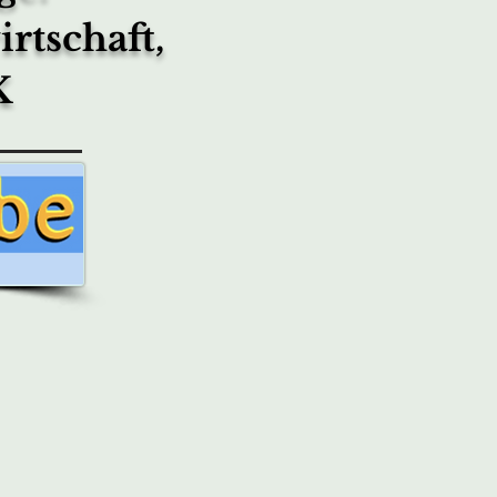
rtschaft,
K