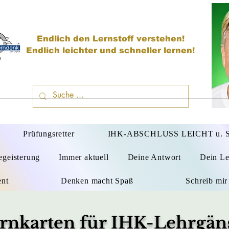
Endlich den Lernstoff verstehen!
Endlich leichter und schneller lernen!
D
Prüfungsretter
IHK-ABSCHLUSS LEICHT u.
egeisterung
Immer aktuell
Deine Antwort
Dein Le
ent
Denken macht Spaß
Schreib mir
rnkarten für IHK-Lehrgän