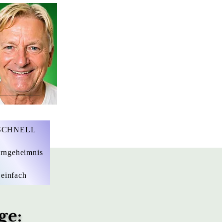
r. Marius Ebert
 SCHNELL
rngeheimnis
 einfach
ge: