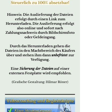
Steuerlic
h zu 100% absetzbar!
H
in
w
eis:
Die Auslieferung der Dateien
erfo
lgt durch ei
nen Link zum
Herunterladen. Die Auslieferung erfolgt
also online und sofort nach
Zahlungsnachweis durch Bildschirmfoto
oder Geldeingang.
Durch das Herunterladen gehen die
Dateien in den Machtbereich des Käufers
über und stehen ihm dann
unbefristet
zur
Verfügung.
Eine
Sicherung der Dateien
auf einer
externen Festplatte wird empfohlen.
(Grafische Gestaltung: Hilmar Röner)