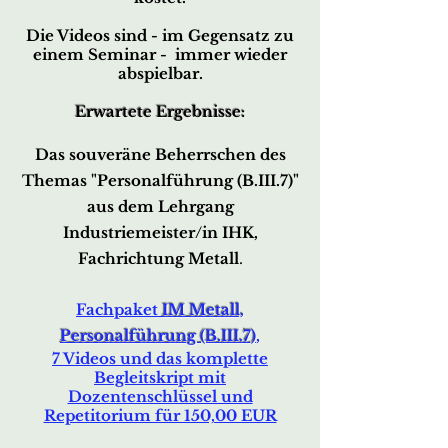
Die Videos sind - im Gegensatz zu
einem Seminar - immer wieder
abspielbar.
Erwartete Ergebnisse:
Das souveräne Beherrschen des
Them
as
"Personalführung (B.III.7)"
aus dem Lehrgang
Indu
striemeister/in IHK,
Fachrichtung Metall
.
Fach
paket
IM Metall,
P
ersonalführung (B.III.7)
,
7 Videos und das komplette
Begleitskript mit
Dozentenschlüssel und
Repetitorium für 150,00 EUR