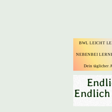
BWL LEICHT L
NEBENBEI LERN
Dein täglicher