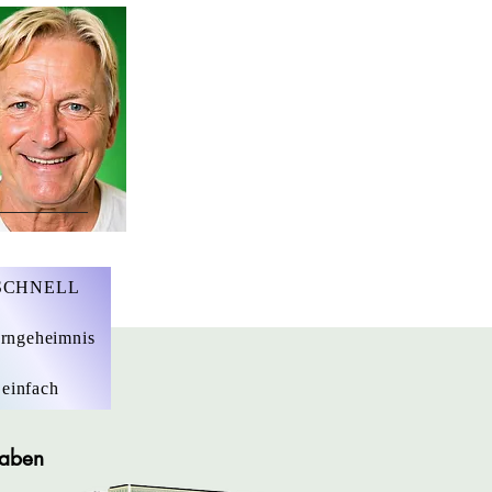
r. Marius Ebert
 SCHNELL
rngeheimnis
 einfach
gaben