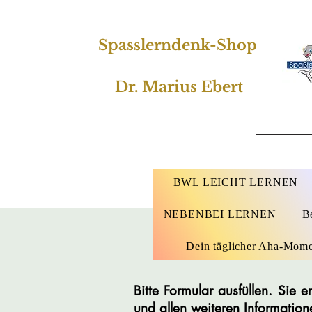
Spasslerndenk-Shop
Dr. Marius Ebert
BWL LEICHT LERNEN
NEBENBEI LERNEN
B
Dein täglicher Aha-Mom
Bitte Formular ausfüllen. Sie
und allen weiteren Information