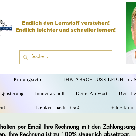
Endlich den Lernstoff verstehen!
Endlich leichter und schneller lernen!
D
Prüfungsretter
IHK-ABSCHLUSS LEICHT u.
egeisterung
Immer aktuell
Deine Antwort
Dein Le
ent
Denken macht Spaß
Schreib mir
 erhalten per Email Ihre Rechnung mit den Zahlungsan
en. Ihre Rechnung ist zu 100% steuerlich absetzbar.