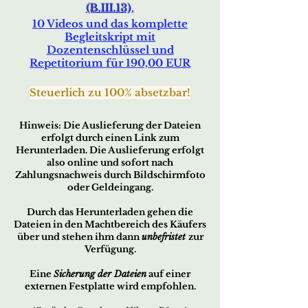
(B.III.13)
,
10 Videos und das komplette
Begleitskript mit
Dozentenschlüssel und
Repetitorium für 190,00 EUR
Steuerlich zu 10
0% absetzbar!
Hin
w
eis:
Die Auslieferung der Dateien
erfo
lgt durch ei
nen Link zum
Herunterladen. Die Auslieferung erfolgt
also online und sofort nach
Zahlungsnachweis durch Bildschirmfoto
oder Geldeingang.
Durch das Herunterladen gehen die
Dateien in den Machtbereich des Käufers
über und stehen ihm dann
unbefristet
zur
Verfügung.
Eine
Sicherung der Dateien
auf einer
externen Festplatte wird empfohlen.