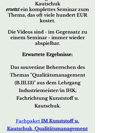
Kautschuk
ersetzt
ein komplettes Seminar zum
Thema,
das oft viele hundert EUR
kostet.
Die Videos sind - im Gegensatz zu
einem Seminar - i
mmer wieder
abspielbar.
Erwartete Ergebnisse:
Das souveräne Beherrschen des
Themas
"Qualitätsmanagement
(B.III.13)" aus dem Lehrgang
Industriemeister/in IHK,
Fachrichtung Kunststoff u.
Kautschuk
.
Fachpaket
IM Kunststoff u.
Kau
tschuk, Qualitätsmanagement