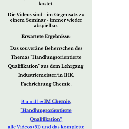
kostet.
Die Videos sind - im Gegensatz zu
einem Seminar - immer wieder
abspielbar.
Erwartete Ergebnisse:
Das souveräne Beherrschen des
Themas "Handlu
ngsorientierte
Qualifikation"
aus dem Lehrgang
Industriemeister/in IHK
,
Fachrichtung Chemie
.
Bundl
e:
IM Chemie,
"Handl
ungsorientierte
Qualifikation"
,
alle Videos (51) und das komplette