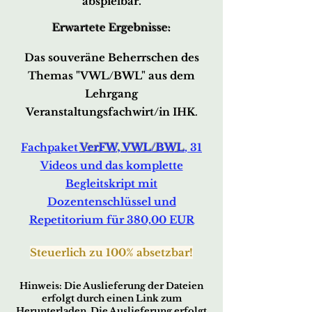
abspielbar.
Erwartete Ergebnisse:
Das souveräne Beherrschen des
Themas
"VWL/B
WL"
aus dem
Lehrgang
Veranstaltungsfachwirt/in IHK
.
Fachpaket
VerFW, VWL/BWL
, 31
Videos und das komplette
Begleitskript
mit
Dozentenschlüssel und
Repetitorium für 380,00 EUR
Steuer
lich zu 100% absetzbar!
Hin
w
eis
:
Die Auslieferu
ng der Datei
en
erfo
lg
t durc
h ei
nen Link zum
Herunterladen. Die Auslieferung erfolgt