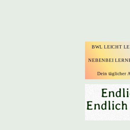
BWL LEICHT L
NEBENBEI LERN
Dein täglicher