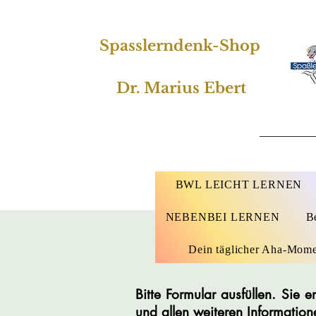
Spasslerndenk-Shop
Dr. Marius Ebert
BWL LEICHT LERNEN
NEBENBEI LERNEN
B
Dein täglicher Aha-Mom
Bitte Formular ausfüllen. Sie
und allen weiteren Information