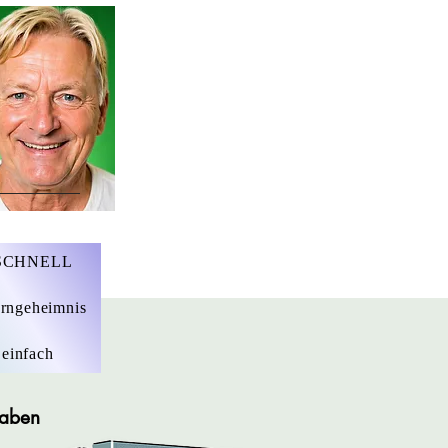
r. Marius Ebert
 SCHNELL
rngeheimnis
 einfach
gaben