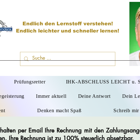
Endlich den Lernstoff verstehen!
Endlich leichter und schneller lernen!
D
Prüfungsretter
IHK-ABSCHLUSS LEICHT u.
egeisterung
Immer aktuell
Deine Antwort
Dein Le
ent
Denken macht Spaß
Schreib mir
 erhalten per Email Ihre Rechnung mit den Zahlungsan
en. Ihre Rechnung ist zu 100% steuerlich absetzbar.