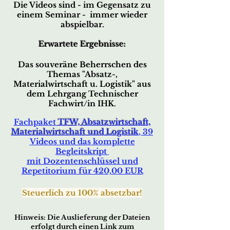
Die Videos sind - im Gegensatz zu
einem Seminar - immer wieder
abspielbar.
Erwartete Ergebnisse:
Das souveräne Beherrschen des
Themas
"Absatz-
,
Materialwirtschaft u. Logistik"
aus
dem Lehrgang
Technischer
Fachwirt/in IHK
.
Fachpaket
TFW, Absatzwirtschaft,
Materialwirtschaft und Logistik
, 39
Videos und das komplette
Begleitskript
mit Dozentenschlüssel und
Repetitorium für 420,00 EUR
Steuerli
ch zu 100% absetzbar!
Hin
w
eis
:
Die Auslieferu
ng der Date
ien
erfo
lg
t durc
h ei
nen Link zum