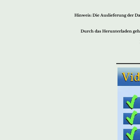
Hin
w
eis
:
Die Auslieferu
ng der Da
Durch das Herunterladen geh