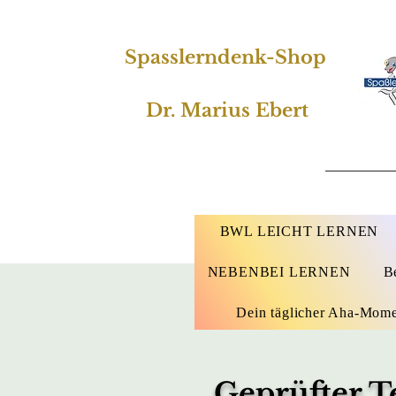
Spasslerndenk-Shop
Dr. Marius Ebert
BWL LEICHT LERNEN
NEBENBEI LERNEN
B
Dein täglicher Aha-Mom
Geprüfter T