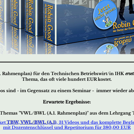
. Rahmenplan)
für den
Technischen Betriebswirt/in IHK
erset
Thema,
das oft viele hundert EUR kostet.
os sind - im Gegensatz zu einem Seminar - immer wieder abs
Erwartete Ergebnisse:
s Themas
"VWL/BWL (A.1. R
ahmenplan)"
aus dem Lehrgang T
ket
TBW, VWL/BWL (A.1)
, 31 Videos und das komplette Begle
mit Dozentenschlüssel und Repetitorium für 380,00 EUR