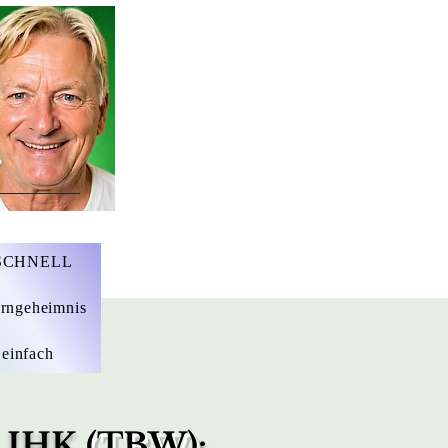
r. Marius Ebert
 SCHNELL
rngeheimnis
 einfach
n IHK
(TBW)
: