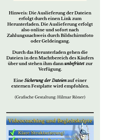
Hin
w
eis:
D
ie Auslieferung der Dateien
erfo
lg
t durc
h ei
nen Link zum
Herunterladen. Die Auslieferung erfolgt
also online und sofort nach
Zahlungsnachweis durch Bildschirmfoto
oder Geldeingang.
Durch das Herunterladen gehen die
Dateien in den Machtbereich des Käufers
über und stehen ihm dann
unbefristet
zur
Verfügung.
Eine
Sicherung der Dateien
auf einer
externen Festplatte wird empfohlen.
(Grafische Gestaltung: Hilmar Röner)