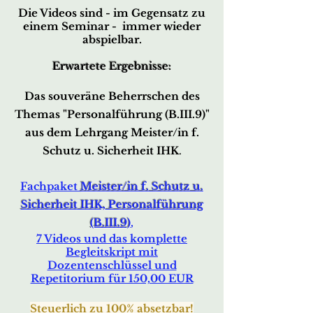
Die Videos sind - im Gegensatz zu
einem Seminar - immer wieder
abspielbar.
Erwartete Ergebnisse:
Das souveräne Beherrschen des
Themas
"Personalführung (B.III.9)"
aus dem Lehrgang Meister/in f.
Schutz u. Sicherheit IHK
.
Fachpaket
Meister/in f. Schutz u.
Sich
erheit IHK, Personalführung
(B.III.9)
,
7
Videos und das komplette
Begleitskript mit
Dozentenschlüssel und
Repetitorium für 150,00 EUR
Steuerlich z
u
100% absetzbar!