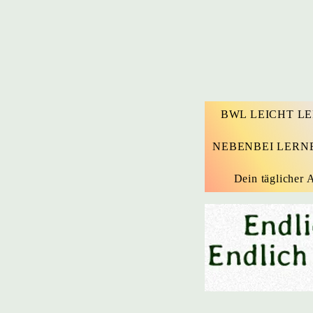
BWL LEICHT L
NEBENBEI LERN
Dein täglicher