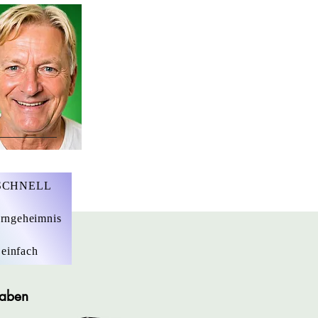
r. Marius Ebert
 SCHNELL
rngeheimnis
 einfach
gaben