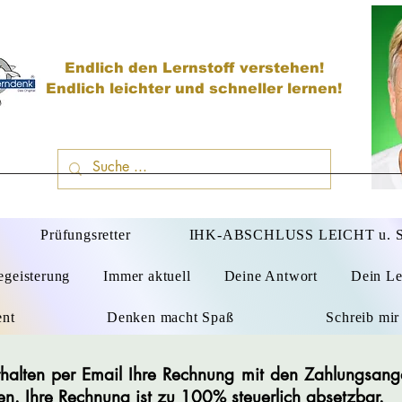
Endlich den Lernstoff verstehen!
Endlich leichter und schneller lernen!
D
Prüfungsretter
IHK-ABSCHLUSS LEICHT u.
egeisterung
Immer aktuell
Deine Antwort
Dein Le
ent
Denken macht Spaß
Schreib mir
 erhalten per Email Ihre Rechnung mit den Zahlungsan
en. Ihre Rechnung ist zu 100% steuerlich absetzbar.