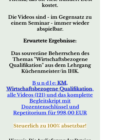
kostet.
Die Videos sind - im Gegensatz zu
einem Seminar - immer wieder
abspielbar.
Erwartete Ergebnisse:
Das souveräne Beherrschen des
Themas
"Wirtschaftsbe
zogene
Qualifikation"
aus dem Lehrgang
Küchenmeister/in IHK
.
Bun
dl
e:
KM,
Wirtschaftsbezogene Qualifikation
,
alle Videos (121) und das komplette
Begleitskript mit
Dozentenschlüss
el und
Repetitorium für 998,00 EUR
Steuerlic
h zu 100% absetzbar!