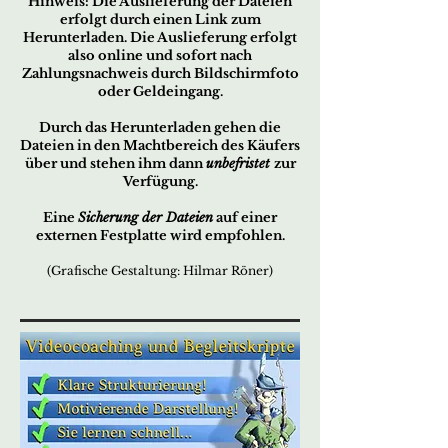
Hin
w
eis:
Die Ausliefe
rung der
Dateien
erfo
lgt durch ei
nen Link zum
Herunterladen. Die Auslieferung erfolgt
also online und sofort nach
Zahlungsnachweis durch Bildschirmfoto
oder Geldeingang.
Durch das Herunterladen gehen die
Dateien in den Machtbereich des Käufers
über und stehen ihm dann
unbefristet
zur
Verfügung.
Eine
Sicherung der Dateien
auf einer
externen Festplatte wird empfohlen.
(Grafische Gestaltung: Hilmar Röner)