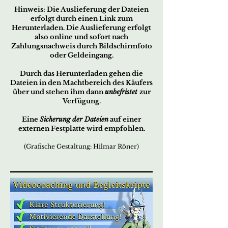
Hin
w
eis:
Die Ausliefe
rung der
Dateien
erfo
lgt durch ei
nen Link zum
Herunterladen. Die Auslieferung erfolgt
also online und sofort nach
Zahlungsnachweis durch Bildschirmfoto
oder Geldeingang.
Durch das Herunterladen gehen die
Dateien in den Machtbereich des Käufers
über und stehen ihm dann
unbefristet
zur
Verfügung.
Eine
Sicherung der Dateien
auf einer
externen Festplatte wird empfohlen.
(Grafische Gestaltung: Hilmar Röner)