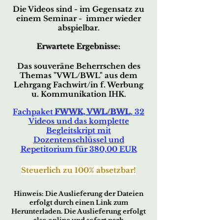
Die Videos sind - im Gegensatz zu
einem Seminar - immer wieder
abspielbar.
Erwartete Ergebnisse:
Das souveräne Beherrschen des
Themas
"VWL/BWL"
aus d
em
Lehrgang Fachwirt/in f. Werbung
u. Kommunikation IHK
.
Fachpaket
FWWK, VWL/BWL
, 32
Videos und das komplette
Begleitskript
mit
Dozentenschlüssel und
Repetitorium für 380,00 EUR
Steuerl
ich zu 100% absetzbar!
Hin
w
eis
:
Die Auslieferu
ng der Date
ien
erfo
lg
t durc
h ei
nen Link zum
Herunterladen. Die Auslieferung erfolgt