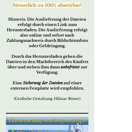
Steue
rlich zu 100% absetzbar!
Hin
w
eis:
Die Ausliefe
rung der
Dateien
erfo
lgt durch ei
nen Link zum
Herunterladen. Die Auslieferung erfolgt
also online und sofort nach
Zahlungsnachweis durch Bildschirmfoto
oder Geldeingang.
Durch das Herunterladen gehen die
Dateien in den Machtbereich des Käufers
über und stehen ihm dann
unbefristet
zur
Verfügung.
Eine
Sicherung der Dateien
auf einer
externen Festplatte wird empfohlen.
(Grafische Gestaltung: Hilmar Röner)