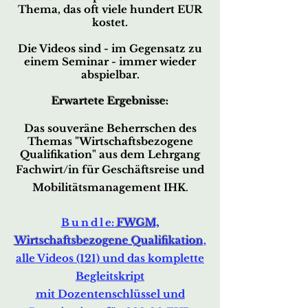
Thema,
das oft viele hundert EUR
kostet.
Die Videos sind - im Gegensatz zu
einem Seminar -
immer wieder
abspielbar.
Erwartete Ergebnisse:
Das souveräne Beherrschen des
Themas
"Wirtsc
haftsbezogene
Qualifikation" aus dem Lehrgang
Fachwirt/in für Geschäftsreise und
Mobilitätsmanagement IHK
.
Bundl
e:
FWGM,
Wirtsch
aftsbezogene Qualifikation
,
alle Videos (121) und das komplette
Begleitskript
mit Dozentenschlüssel und