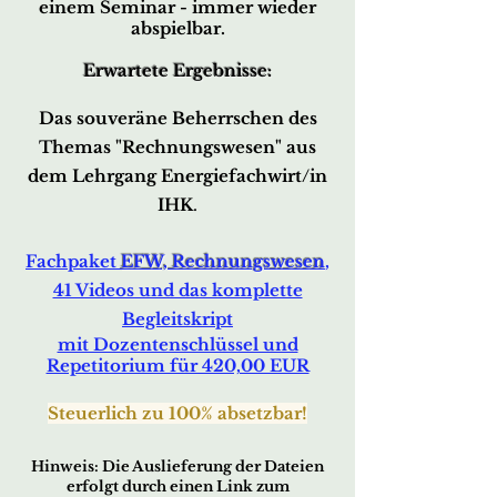
einem Seminar - immer wieder
abspielbar.
Erwartete Ergebnisse:
Das souveräne Beherrschen des
Themas "Rechnung
swesen"
aus
dem Lehrgang Energiefachwirt/in
IHK
.
F
achpaket
EFW, Rechnungs
wesen
,
41 Videos und das komplette
Begleitskript
mit Dozentenschlüssel und
Repetitorium für 420,00 EUR
Steuerlich zu 1
00% absetzbar!
Hinw
eis: Die Auslieferung der Dateien
erfo
lgt durch ei
nen Link zum