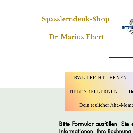
Spasslerndenk-Shop
Dr. Marius Ebert
BWL LEICHT LERNEN
NEBENBEI LERNEN
B
Dein täglicher Aha-Mom
Bitte Formular ausfüllen. Si
Informationen. Ihre Rechnung 