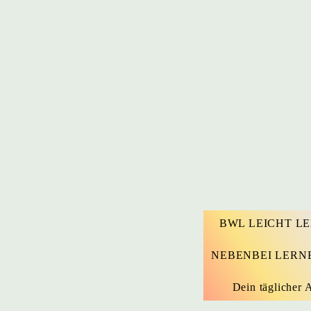
BWL LEICHT L
NEBENBEI LERN
Dein täglicher