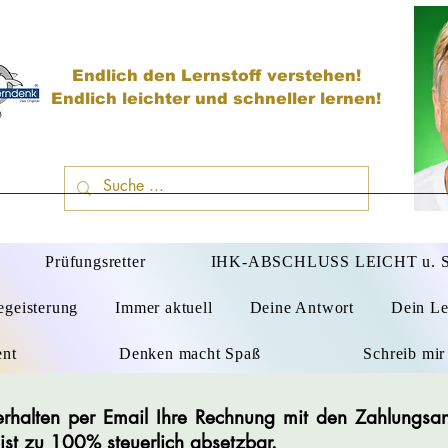
Endlich den Lernstoff verstehen!
Endlich leichter und schneller lernen!
D
Prüfungsretter
IHK-ABSCHLUSS LEICHT u.
egeisterung
Immer aktuell
Deine Antwort
Dein Le
ent
Denken macht Spaß
Schreib mir
e erhalten per Email Ihre Rechnung mit den Zahlungs
ist zu 100% steuerlich absetzbar.