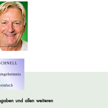
r. Marius Ebert
 SCHNELL
rngeheimnis
 einfach
angaben und allen weiteren