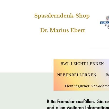
Spasslerndenk-Shop
Dr. Marius Ebert
BWL LEICHT LERNEN
NEBENBEI LERNEN
B
Dein täglicher Aha-Mom
Bitte Formular ausfüllen. Sie
und allen weiteren Information