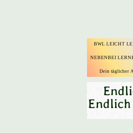
BWL LEICHT L
NEBENBEI LERN
Dein täglicher