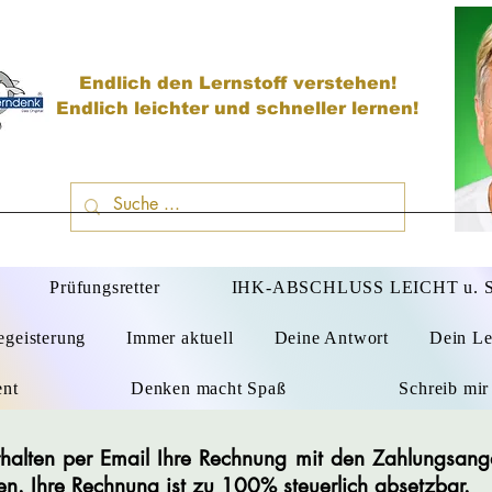
Endlich den Lernstoff verstehen!
Endlich leichter und schneller lernen!
D
Prüfungsretter
IHK-ABSCHLUSS LEICHT u.
egeisterung
Immer aktuell
Deine Antwort
Dein Le
ent
Denken macht Spaß
Schreib mir
 erhalten per Email Ihre Rechnung mit den Zahlungsan
en. Ihre Rechnung ist zu 100% steuerlich absetzbar.