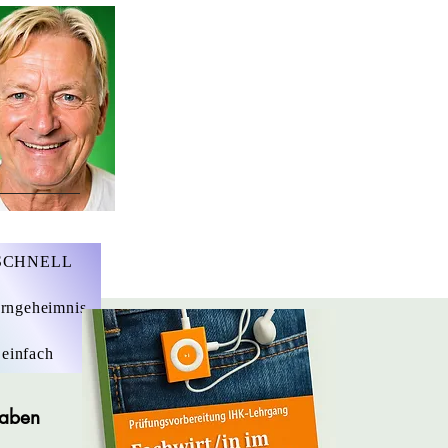
r. Marius Ebert
 SCHNELL
rngeheimnis
 einfach
gaben