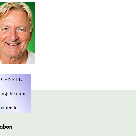
r. Marius Ebert
 SCHNELL
rngeheimnis
 einfach
gaben