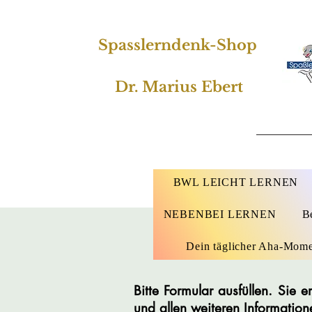
Spasslerndenk-Shop
Dr. Marius Ebert
BWL LEICHT LERNEN
NEBENBEI LERNEN
B
Dein täglicher Aha-Mom
Bitte Formular ausfüllen. Sie
und allen weiteren Information