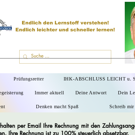
Endlich den Lernstoff verstehen!
Endlich leichter und schneller lernen!
D
Prüfungsretter
IHK-ABSCHLUSS LEICHT u.
egeisterung
Immer aktuell
Deine Antwort
Dein Le
ent
Denken macht Spaß
Schreib mir
 erhalten per Email Ihre Rechnung mit den Zahlungsan
en. Ihre Rechnung ist zu 100% steuerlich absetzbar.