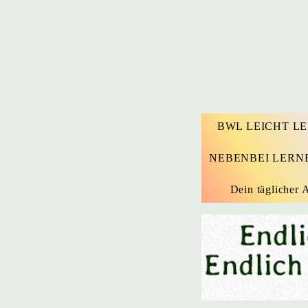
BWL LEICHT L
NEBENBEI LERN
Dein täglicher