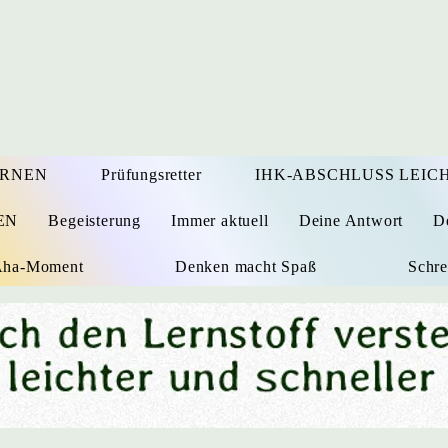
ERNEN
Prüfungsretter
IHK-ABSCHLUSS LEICH
EN
Begeisterung
Immer aktuell
Deine Antwort
D
 Aha-Moment
Denken macht Spaß
Schre