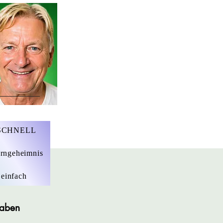
r. Marius Ebert
 SCHNELL
rngeheimnis
 einfach
gaben