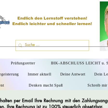
Endlich den Lernstoff verstehen!
Endlich leichter und schneller lernen!
D
Prüfungsretter
IHK-ABSCHLUSS LEICHT u.
egeisterung
Immer aktuell
Deine Antwort
Dein Le
ent
Denken macht Spaß
Schreib mir
 erhalten per Email Ihre Rechnung mit den Zahlungsan
en. Ihre Rechnung ist zu 100% steuerlich absetzbar.