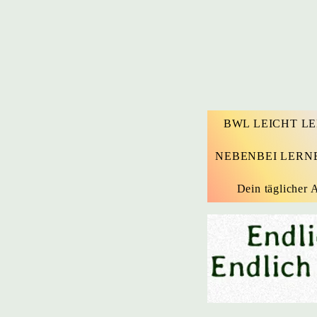
BWL LEICHT L
NEBENBEI LERN
Dein täglicher