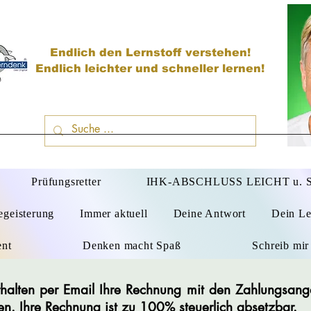
Endlich den Lernstoff verstehen!
Endlich leichter und schneller lernen!
D
Prüfungsretter
IHK-ABSCHLUSS LEICHT u.
egeisterung
Immer aktuell
Deine Antwort
Dein Le
ent
Denken macht Spaß
Schreib mir
 erhalten per Email Ihre Rechnung mit den Zahlungsan
en. Ihre Rechnung ist zu 100% steuerlich absetzbar.