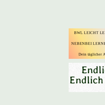
BWL LEICHT L
NEBENBEI LERN
Dein täglicher