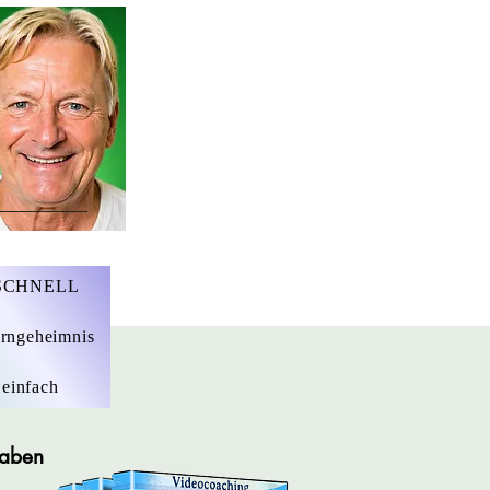
r. Marius Ebert
 SCHNELL
rngeheimnis
 einfach
gaben