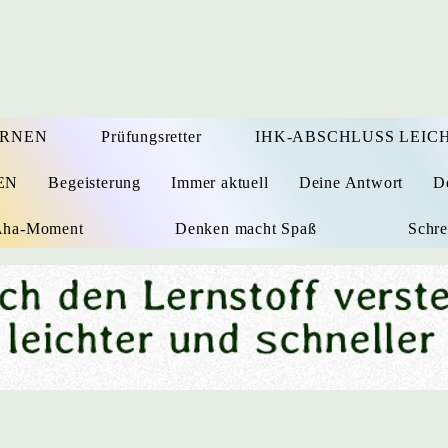
ERNEN
Prüfungsretter
IHK-ABSCHLUSS LEICH
EN
Begeisterung
Immer aktuell
Deine Antwort
D
 Aha-Moment
Denken macht Spaß
Schre