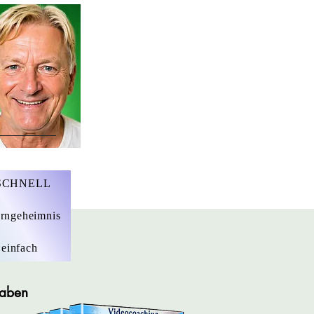
r. Marius Ebert
 SCHNELL
rngeheimnis
 einfach
gaben