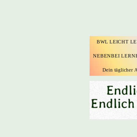
BWL LEICHT L
NEBENBEI LERN
Dein täglicher