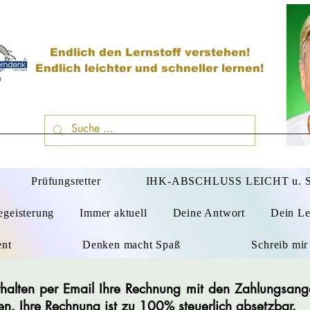
Endlich den Lernstoff verstehen!
Endlich leichter und schneller lernen!
D
Prüfungsretter
IHK-ABSCHLUSS LEICHT u.
egeisterung
Immer aktuell
Deine Antwort
Dein Le
ent
Denken macht Spaß
Schreib mir
 erhalten per Email Ihre Rechnung mit den Zahlungsan
en. Ihre Rechnung ist zu 100% steuerlich absetzbar.