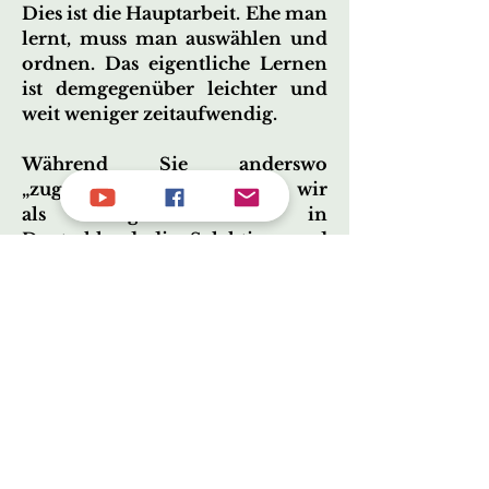
Dies ist die Hauptarbeit. Ehe man
lernt, muss man auswählen und
ordnen. Das eigentliche Lernen
ist demgegenüber leichter und
weit weniger zeitaufwendig.
Während Sie anderswo
„zugemüllt“ werden, haben wir
als einziger Anbieter in
Deutschland die Selektion und
die Strukturierung bereits
gemacht.
Sie brauchen „nur noch“ zu
lernen…
Nächste Frage
Machen Sie also „Crash-